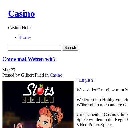
Casino
Casino Help
Home
Come mai Wetten wir?
Mar
27
Posted by Gilbert
Filed in
Casino
[
English
]
Was ist der Grund, warum
Wetten ist ein Hobby von ei
Während im noch andere Gen
Unterscheiden Casino Glücks
Spiele werden in der Regel 
Video Poker-Spiele.