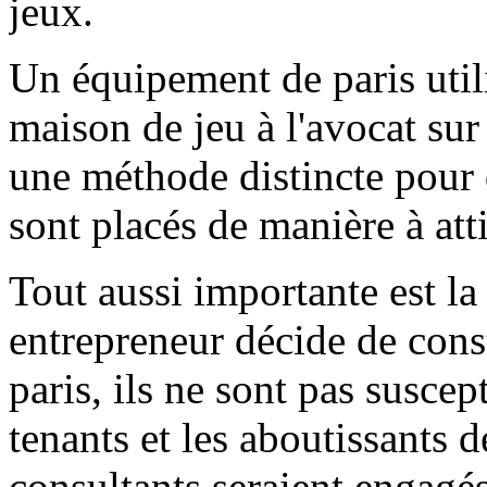
jeux.
Un équipement de paris utili
maison de jeu à l'avocat sur
une méthode distincte pour 
sont placés de manière à atti
Tout aussi importante est l
entrepreneur décide de cons
paris, ils ne sont pas suscep
tenants et les aboutissants 
consultants seraient engagé