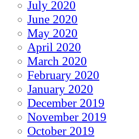
July 2020
June 2020
May 2020
April 2020
March 2020
February 2020
January 2020
December 2019
November 2019
October 2019