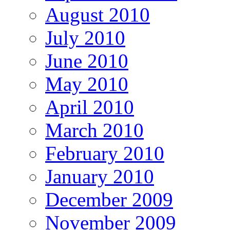
August 2010
July 2010
June 2010
May 2010
April 2010
March 2010
February 2010
January 2010
December 2009
November 2009