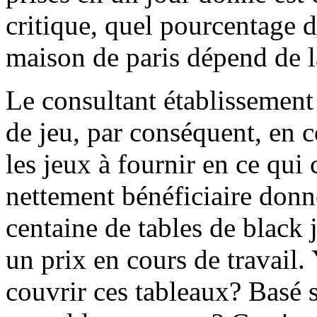
critique, quel pourcentage d
maison de paris dépend de l
Le consultant établissement
de jeu, par conséquent, en 
les jeux à fournir en ce qui 
nettement bénéficiaire donn
centaine de tables de black j
un prix en cours de travail.
couvrir ces tableaux? Basé 