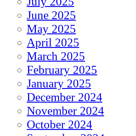
July 2025
June 2025
May 2025
April 2025
March 2025
February 2025
January 2025
December 2024
November 2024
October 2024