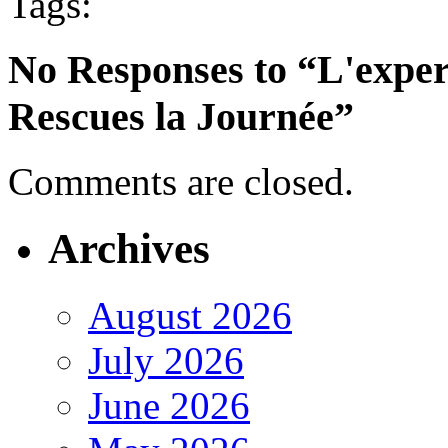
Tags:
No Responses to “L'exper
Rescues la Journée”
Comments are closed.
Archives
August 2026
July 2026
June 2026