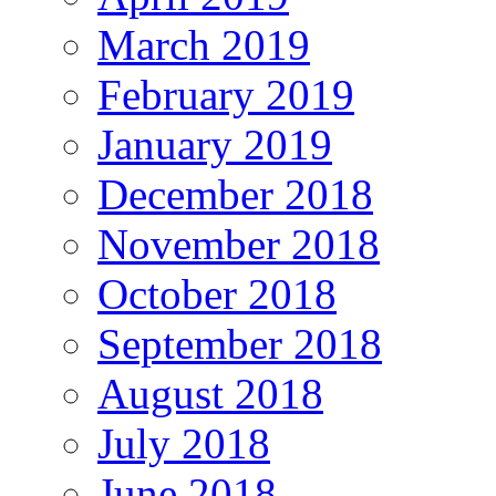
March 2019
February 2019
January 2019
December 2018
November 2018
October 2018
September 2018
August 2018
July 2018
June 2018