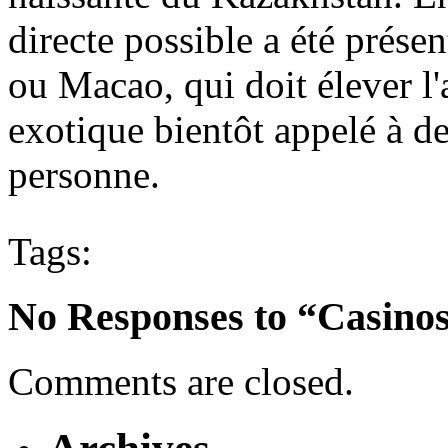
directe possible a été prés
ou Macao, qui doit élever l'a
exotique bientôt appelé à de
personne.
Tags:
No Responses to “Casino
Comments are closed.