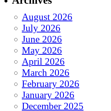
Archives
August 2026
July 2026
June 2026
May 2026
April 2026
March 2026
February 2026
January 2026
December 2025