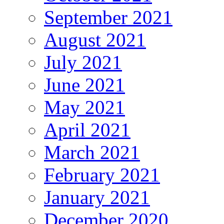
September 2021
August 2021
July 2021
June 2021
May 2021
April 2021
March 2021
February 2021
January 2021
December 2020