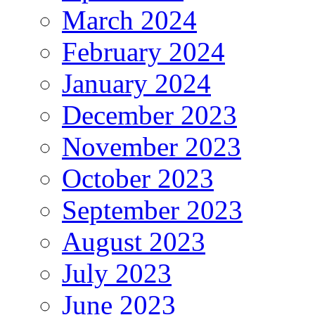
March 2024
February 2024
January 2024
December 2023
November 2023
October 2023
September 2023
August 2023
July 2023
June 2023