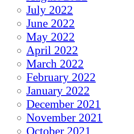
July 2022
June 2022
May 2022
April 2022
March 2022
February 2022
January 2022
December 2021
November 2021
October 2021