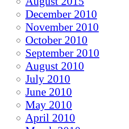
August 2015
December 2010
November 2010
October 2010
September 2010
August 2010
July 2010
June 2010
May 2010
April 2010