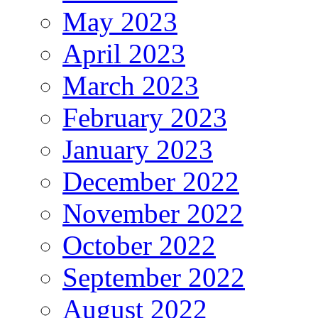
May 2023
April 2023
March 2023
February 2023
January 2023
December 2022
November 2022
October 2022
September 2022
August 2022