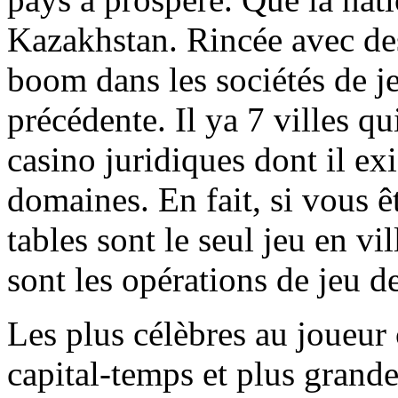
Kazakhstan. Rincée avec des 
boom dans les sociétés de j
précédente. Il ya 7 villes q
casino juridiques dont il ex
domaines. En fait, si vous êt
tables sont le seul jeu en vi
sont les opérations de jeu d
Les plus célèbres au joueur 
capital-temps et plus grande